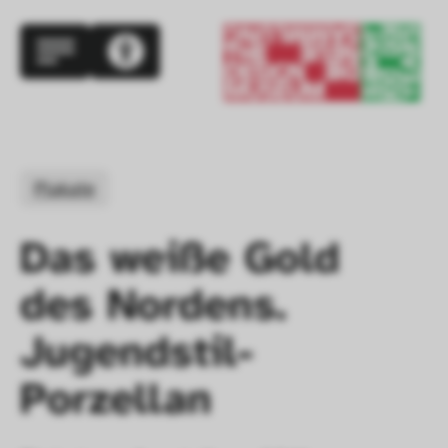
Plakate
Das weiße Gold 
des Nordens. 
Jugendstil-
Porzellan