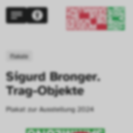
Plakate
Sigurd Bronger. 
Trag-Objekte
Plakat zur Ausstellung 2024