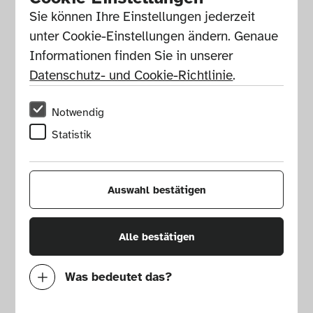
Sie können Ihre Einstellungen jederzeit 
unter Cookie-Einstellungen ändern. Genaue 
Informationen finden Sie in unserer 
Datenschutz- und Cookie-Richtlinie
.
Notwendig
Statistik
Auswahl bestätigen
Alle bestätigen
Ausstellungsplakat, Robotic 
Worlds

Was bedeutet das?
Grafikdesign: Stefan Mader, 2025
© Die Neue Sammlung  
Notwendig