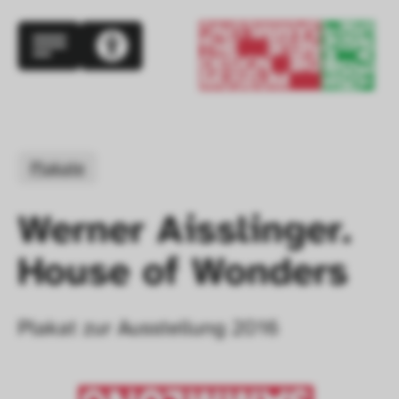
Plakate
Werner Aisslinger. 
House of Wonders
Plakat zur Ausstellung 2016