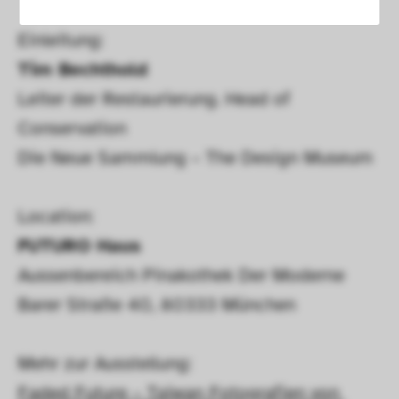
Notwendig
Mit diesen Cookies können wir durch 
Einleitung:
Tracken von Nutzerverhalten auf dieser 
Tim Bechthold
Website die Funktionalität der Seite 
Leiter der Restaurierung. Head of 
verbessern. In einigen Fällen wird durch die 
Conservation
Cookies die Geschwindigkeit erhöht, mit der 
wir deine Anfrage bearbeiten können. 
Die Neue Sammlung – The Design Museum
Außerdem können deine ausgewählten 
Einstellungen auf unserer Seite gespeichert 
Location: 
werden. Das Deaktivieren dieser Cookies 
FUTURO Haus
kann zu schlecht ausgewählten 
Aussenbereich Pinakothek Der Moderne
Empfehlungen und einem langsamen 
Seitenaufbau führen. In einigen Fällen wird 
Barer Straße 40, 80333 München
durch die Cookies die Geschwindigkeit 
erhöht, mit der wir deine Anfrage bearbeiten 
Mehr zur Ausstellung:
können.
Faded Future – Taiwan Fotografien von 