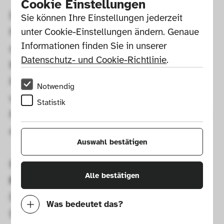
Cookie Einstellungen
Die Ausstellung FADED FUTURE im 
Sie können Ihre Einstellungen jederzeit 
FUTURO-Haus von Matti Suuronen, vor 
unter Cookie-Einstellungen ändern. Genaue 
Informationen finden Sie in unserer 
dem Haupteingang der Pinakothek der 
Datenschutz- und Cookie-Richtlinie
.
Moderne, zeigt – in einer kontrastreichen 
Präsentation einer faszinierenden Auswahl 
Notwendig
von 15 Fotografien des Münchner 
Statistik
Fotokünstlers Michael Nischke – den Verfall 
eines futuristischen Ferienparks in Taiwan.
Auswahl bestätigen
Begrüßung
:
Alle bestätigen
Prof. Dr. Angelika Nollert
Direktorin, Die Neue Sammlung – The 
Was bedeutet das?
Design Museum