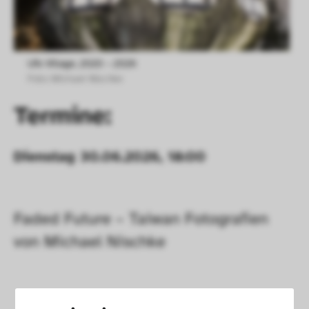
Ufo Village, 2020 – 2026
Foto: Michael Nischke  
Termine:
Dienstag 30.06.2026, 18:00
Faded Future – Taiwan Fotografien 
von Michael Nischke