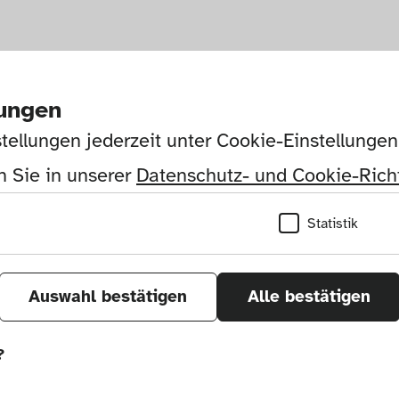
lungen
tellungen jederzeit unter Cookie-Einstellunge
en Campus mit der iF 
 Sie in unserer 
Datenschutz- und Cookie-Richt
Statistik
Auswahl bestätigen
Alle bestätigen
?
mpus der Neuen Sammlung und 