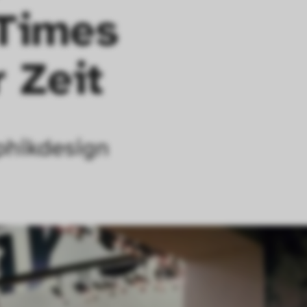
Times 
 Zeit
phikdesign 