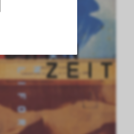
uf dieser Website 
h die Cookies die 
nen. Außerdem 
chert werden. Das 
hlungen und einem 
okies die 
en.