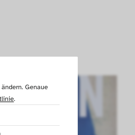
n ändern. Genaue 
linie
.