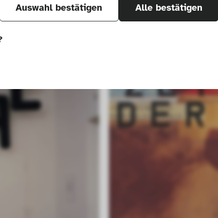
Auswahl bestätigen
Alle bestätigen
?
önnen wir durch Tracken von Nutzerverhalten a
r Seite verbessern. In einigen Fällen wird durc
öht, mit der wir deine Anfrage bearbeiten kön
ählten Einstellungen auf unserer Seite gespei
 Cookies kann zu schlecht ausgewählten Empfe
au führen. In einigen Fällen wird durch die Co
öht, mit der wir deine Anfrage bearbeiten könn