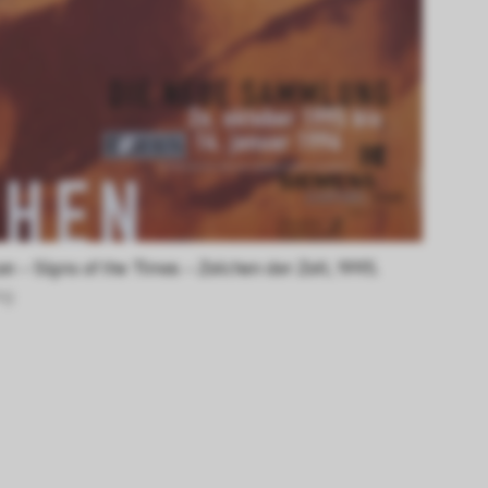
erer Webseite 
ammelt und 
on – Signs of the Times – Zeichen der Zeit, 1995.
ng 