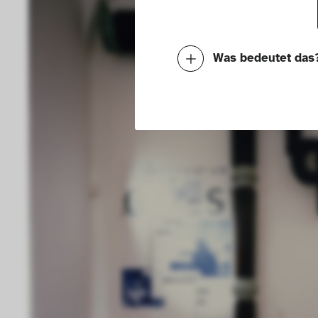
Was bedeutet das
Notwendig
Mit diesen Cookies k
die Funktionalität de
Geschwindigkeit erh
können deine ausgew
Deaktivieren dieser
langsamen Seitenaufb
Geschwindigkeit erh
Statistik