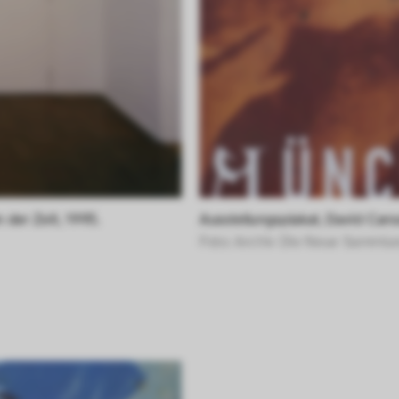
n uns zu verstehen, wie Besucher*innen mit uns
 Informationen über ihr Verhalten anonym ges
 der Zeit, 1995.
Ausstellungsplakat, David Cars
Foto: Archiv Die Neue Sammlu