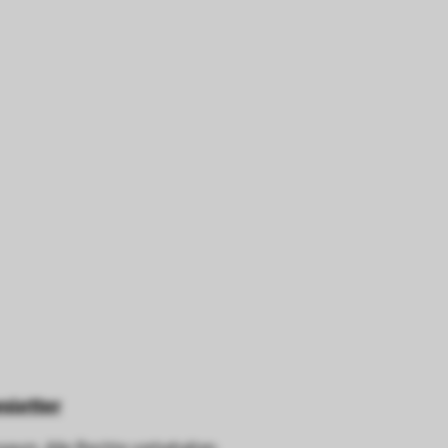
au führen. In einigen Fällen wird durch die Co
öht, mit der wir deine Anfrage bearbeiten könn
n uns zu verstehen, wie Besucher*innen mit uns
 Informationen über ihr Verhalten anonym ges
sletter