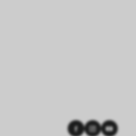
okies die 
en.
erer Webseite 
ammelt und 