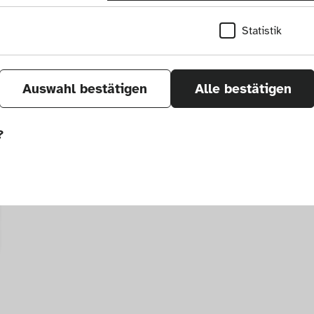
Zum Artikel
Z
Statistik
Auswahl bestätigen
Alle bestätigen
?
önnen wir durch Tracken von Nutzerverhalten a
r Seite verbessern. In einigen Fällen wird durc
öht, mit der wir deine Anfrage bearbeiten kön
ählten Einstellungen auf unserer Seite gespei
 Cookies kann zu schlecht ausgewählten Empfe