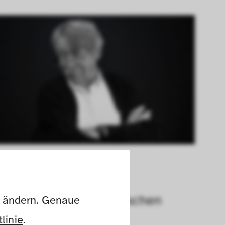
Hans-Theo Baumann

(1924–2016)
in Vertreter des deutschen 
n ändern. Genaue 
Nachkriegsdesigns
linie
.