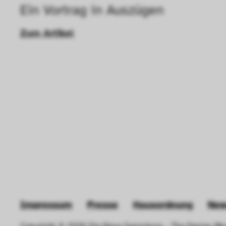
Ein Vortrag in Auszügen
langsamen Seitenaufb
Geschwindigkeit erh
Zum Artikel
Statistik
Diese Cookies helfe
interagieren, indem
ausgewertet werden.
Impressum
Presse
Hausordnung
New