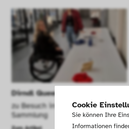
Dirndl Queen on Wheels
Cookie Einstel
zu Besuch in der Neuen 
Sammlung
Sie können Ihre Eins
Informationen finden
Zum Artikel