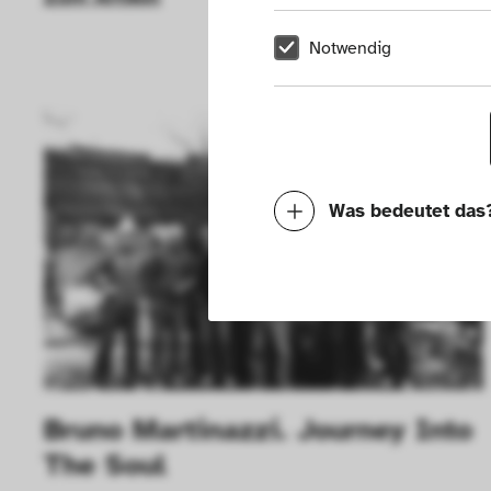
Notwendig
Was bedeutet das
Notwendig
Mit diesen Cookies k
die Funktionalität de
Geschwindigkeit erh
Bruno Martinazzi. Journey Into 
können deine ausgew
The Soul
Deaktivieren dieser