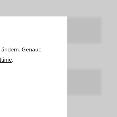
n ändern. Genaue 
linie
.