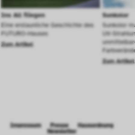
ausgewertet werden.
Ins All fliegen
Sunkolor
Eine erstaunliche Geschichte des 
Sunkolor ma
FUTURO-Hauses
UV-Strahlun
unmittelbare
Zum Artikel
Zum Artikel
Impressum
Presse
Hausordnung
Newsletter