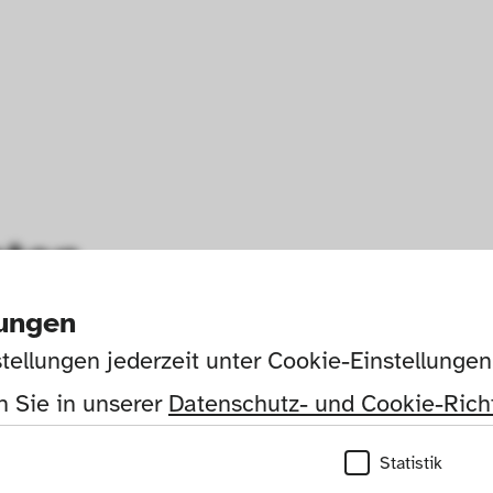
hten
lungen
tellungen jederzeit unter Cookie-Einstellunge
 Sie in unserer 
Datenschutz- und Cookie-Richt
Statistik