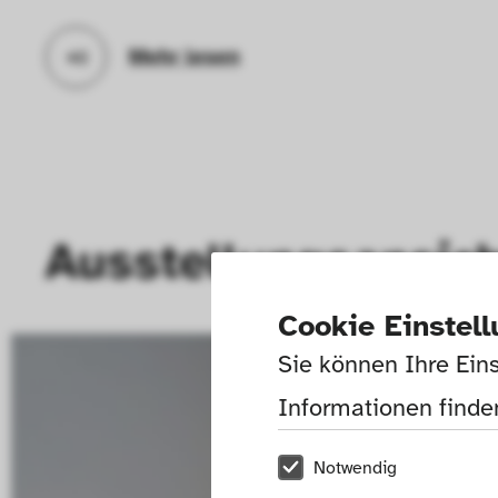
Mehr lesen
Ausstellungsansic
Cookie Einstel
Sie können Ihre Eins
Informationen finden
Notwendig