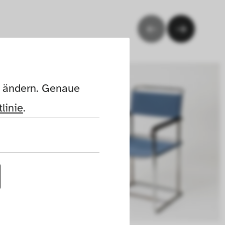
n ändern. Genaue 
linie
.