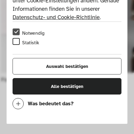
unter Cookie-Einstellungen ändern. Genaue 
Informationen finden Sie in unserer 
Datenschutz- und Cookie-Richtlinie
.
Notwendig
Statistik
Auswahl bestätigen
Parfum-Flacon "Echo" (Men)
Drehstuhl
Alle bestätigen
Was bedeutet das?
Notwendig
Mit diesen Cookies können wir durch 
Tracken von Nutzerverhalten auf dieser 