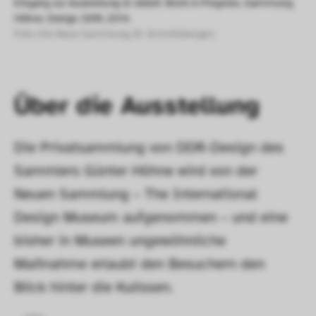
Eingang zur Ausstellung In Arbeit. Work in Progress. Sammlung 
Höhne. Design. DDR, 2014.
Foto: Die Neue Sammlung (R. Schmitzberger) 
Über die Ausstellung
Die Privatsammlung von DDR-Design des 
Sammlers Günter Höhne wird von der 
Neuen Sammlung – The International 
Design Museum aufgenommen – und eine 
bisher in Museen ungewöhnliche 
Maßnahme erlaubt den Besuchern den 
Blick hinter die Kulissen.