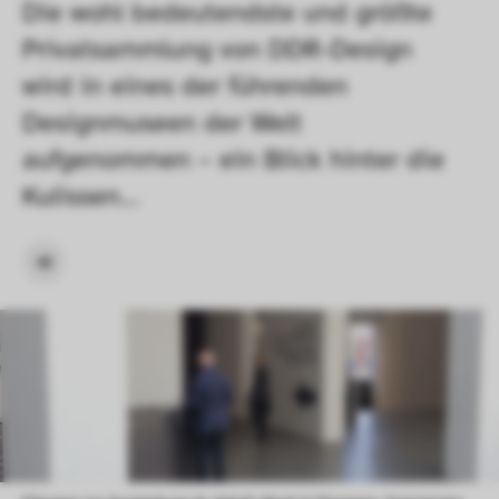
Die wohl bedeutendste und größte 
Privatsammlung von DDR-Design 
wird in eines der führenden 
Designmuseen der Welt 
aufgenommen – ein Blick hinter die 
Kulissen…