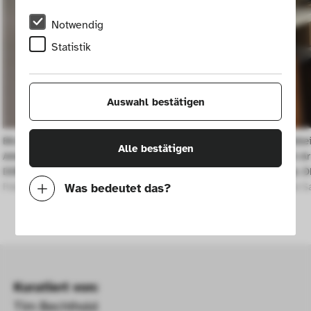
Notwendig
Statistik
Auswahl bestätigen
Blick in den Besucherbereich der Ausstellung In 
Blick in den Arbei
Alle bestätigen
Arbeit. Work in Progress. Sammlung Höhne. Design. 
Ausstellung In Ar
DDR, 2014.
Höhne. Design. D
Foto: Die Neue Sammlung (R. Schmitzberger) 
Foto: Die Neue S
Was bedeutet das?
Notwendig
Mit diesen Cookies können wir durch 
Tracken von Nutzerverhalten auf dieser 
Website die Funktionalität der Seite 
Kuratiert von:
verbessern. In einigen Fällen wird durch die 
Tim Bechthold