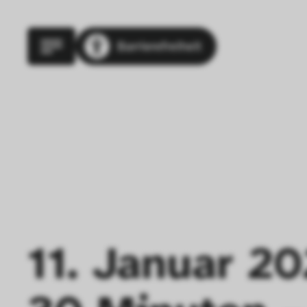
Barrierefreiheit
11. Januar 20