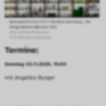
Raumansicht X-D-E-P-O-T, Die Neue Sammlung – The 
Design Museum München, 2021.
Foto: Gerhardt Kellermann

© VG Bild-Kunst, Bonn 2021 
Termine:
Sonntag 02.11.2025, 15:00
mit Angelika Burger 