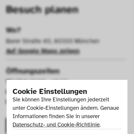
Besuch planen
Wo?
Barer Straße 40, 80333 München
Auf Google Maps zeigen
Öffnungszeiten
Täglich
 10:00 – 18:00
Cookie Einstellungen
Montags
 geschlossen
Sie können Ihre Einstellungen jederzeit 
Donnerstags
 10:00 – 20:00
unter Cookie-Einstellungen ändern. Genaue 
Informationen finden Sie in unserer 
Datenschutz- und Cookie-Richtlinie
.
Ticket kaufen