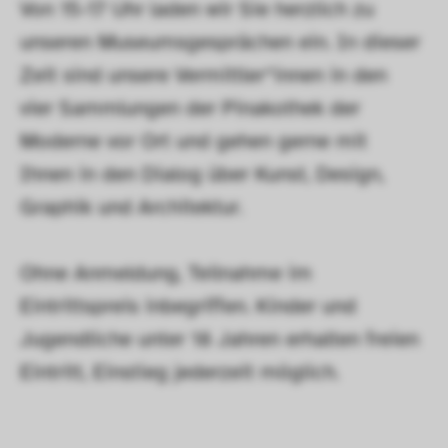
Von 15-17 Uhr laden wir Sie herzlich zu 
unseren Museumsgesprächen ein. In dieser 
Zeit sind unsere Vermittler*innen in den 
vier Sammlungen der Pinakothek der 
Moderne vor Ort und gehen gerne mit 
Ihnen in den Dialog über Kunst, Design, 
Graphik und Architektur.
Ohne Anmeldung, Teilnahme im 
Eintrittspreis inbegriffen. Kinder und 
Jugendliche unter 18 Jahren erhalten freien 
Eintritt, Einstieg jederzeit möglich. 