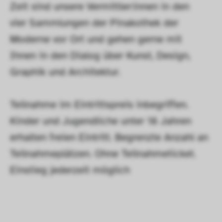
Zeit sind unsere Vermittler:innen in den 
vier Sammlungen der Pinakothek der 
Moderne vor Ort und gehen gerne mit 
Ihnen in den Dialog über Kunst, Design, 
Graphik und Architektur.
Teilnahme im Eintrittspreis inbegriffen. 
Kinder und Jugendliche unter 18 Jahren 
erhalten freien Eintritt. Begrenzte Anzahl an 
Teilnahmeplätzen. Ohne Teilnahmeticket. 
Einstieg jederzeit möglich