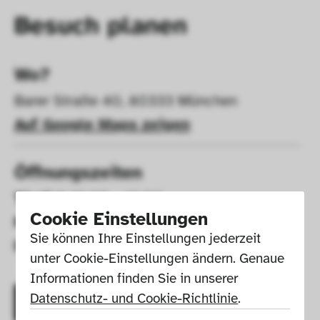
Besuch planen
Wo?
Barer Straße 40, 80333 München
Auf Google Maps zeigen
Öffnungszeiten
Täglich
 10:00 – 18:00
Cookie Einstellungen
Montags
 geschlossen
Sie können Ihre Einstellungen jederzeit 
Donnerstags
 10:00 – 20:00
unter Cookie-Einstellungen ändern. Genaue 
Informationen finden Sie in unserer 
Datenschutz- und Cookie-Richtlinie
.
Ticket kaufen