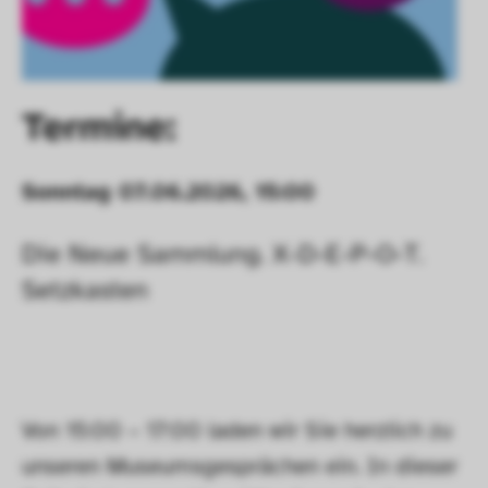
Termine:
Sonntag 07.06.2026, 15:00
Die Neue Sammlung. X-D-E-P-O-T. 
Setzkasten
Von 15:00 – 17:00 laden wir Sie herzlich zu 
unseren Museumsgesprächen ein. In dieser 